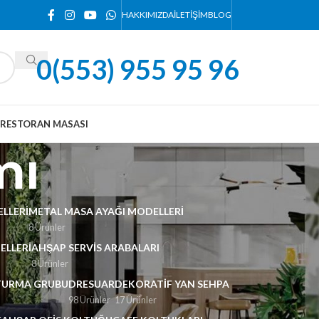
HAKKIMIZDA
İLETIŞIM
BLOG
0(553) 955 95 96
RESTORAN MASASI
mı
LLERI
METAL MASA AYAĞI MODELLERI
8 Ürünler
ELLERI
AHŞAP SERVIS ARABALARI
8 Ürünler
TURMA GRUBU
DRESUAR
DEKORATIF YAN SEHPA
98 Ürünler
17 Ürünler