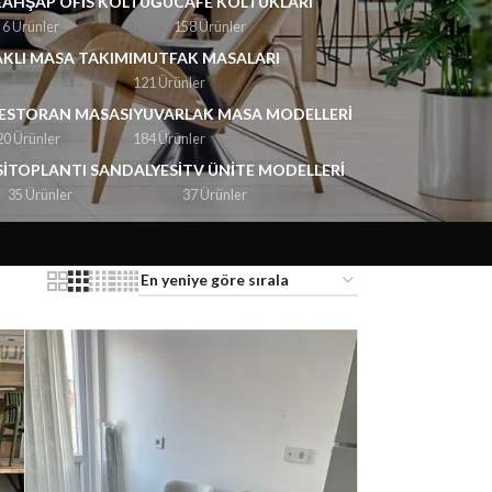
E
AHŞAP OFIS KOLTUĞU
CAFE KOLTUKLARI
6 Ürünler
158 Ürünler
KLI MASA TAKIMI
MUTFAK MASALARI
121 Ürünler
ESTORAN MASASI
YUVARLAK MASA MODELLERI
20 Ürünler
184 Ürünler
I
TOPLANTI SANDALYESI
TV ÜNITE MODELLERI
35 Ürünler
37 Ürünler