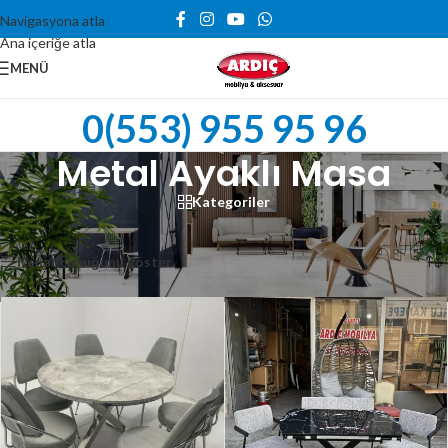
Navigasyona atla
Ana içeriğe atla
MENÜ
0(553) 955 95 96
Metal Ayaklı Masa
Kategoriler
190 sonuçtan 49-60 arası gösteriliyor
Kenar çubuğunu göster