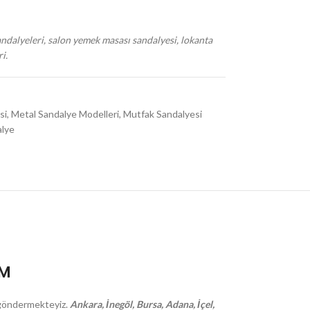
andalyeleri, salon yemek masası sandalyesi, lokanta
i.
si
,
Metal Sandalye Modelleri
,
Mutfak Sandalyesi
alye
İM
na göndermekteyiz.
Ankara, İnegöl, Bursa, Adana, İçel,