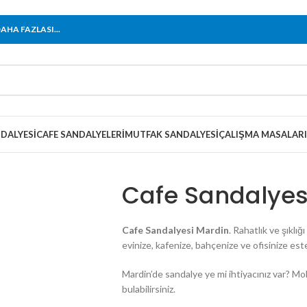
HA FAZLASI...
DALYESI
CAFE SANDALYELERI
MUTFAK SANDALYESI
ÇALIŞMA MASALARI
Cafe Sandalyes
Cafe Sandalyesi Mardin
. Rahatlık ve şıklı
evinize, kafenize, bahçenize ve ofisinize est
Mardin’de sandalye ye mi ihtiyacınız var? Mo
bulabilirsiniz.