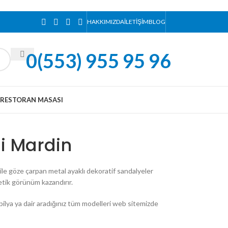
HAKKIMIZDA
İLETIŞIM
BLOG
0(553) 955 95 96
RESTORAN MASASI
i Mardin
ğı ile göze çarpan metal ayaklı dekoratif sandalyeler
etik görünüm kazandırır.
bilya ya dair aradığınız tüm modelleri web sitemizde