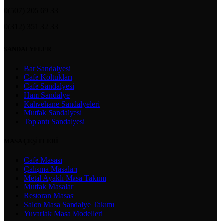
0(507) 205 69 33
0(312) 351 32 33
SANDALYELER
Bar Sandalyesi
Cafe Koltukları
Cafe Sandalyesi
Ham Sandalye
Kahvehane Sandalyeleri
Mutfak Sandalyesi
Toplantı Sandalyesi
MASA ÇEŞİTLERİ
Cafe Masası
Çalışma Masaları
Metal Ayaklı Masa Takımı
Mutfak Masaları
Restoran Masası
Salon Masa Sandalye Takımı
Yuvarlak Masa Modelleri