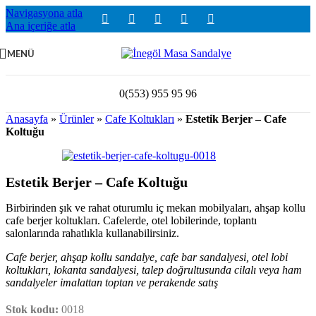
Navigasyona atla
Ana içeriğe atla
MENÜ
0(553) 955 95 96
Anasayfa
»
Ürünler
»
Cafe Koltukları
»
Estetik Berjer – Cafe
Koltuğu
Estetik Berjer – Cafe Koltuğu
Birbirinden şık ve rahat oturumlu iç mekan mobilyaları, ahşap kollu
cafe berjer koltukları. Cafelerde, otel lobilerinde, toplantı
salonlarında rahatlıkla kullanabilirsiniz.
Cafe berjer, ahşap kollu sandalye, cafe bar sandalyesi, otel lobi
koltukları, lokanta sandalyesi, talep doğrultusunda cilalı veya ham
sandalyeler imalattan toptan ve perakende satış
Stok kodu:
0018