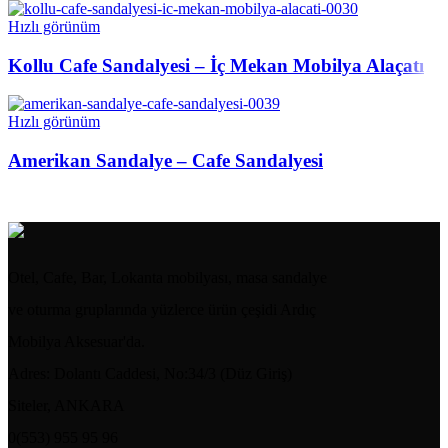
Hızlı görünüm
Kollu Cafe Sandalyesi – İç Mekan Mobilya Alaçatı
Hızlı görünüm
Amerikan Sandalye – Cafe Sandalyesi
Otel, Cafe, Bar, Lokanta mobilyası, masa sandalye
ve oturma gruplarında yüzlerce ürün çeşidi Ardıç
Mobilya Aksesuar'da.
Adres: Dolantı Caddesi, No:34/3 (Düz Giriş)
Siteler, ANKARA
0(553) 955 95 96