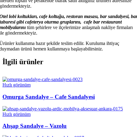
illerden toptan ve perakende olarak satın aldığınız ürünleri adresinize
göndermekteyiz.
Otel lobi koltukları, cafe koltuğu, restoran masası, bar sandalyesi, ba
taburesi gibi cafeterya oturma gruplarını, cafe bar restaurant
mobilyalarını
tüm şehirlere ve ilçelerimize anlaşmalı nakliye firmaları
ile göndermekteyiz.
Ürünler kullanıma hazır şekilde teslim edilir. Kuruluma ihtiyaç
duymadan ürünü hemen kullanmaya başlayabilirsiniz.
İlgili ürünler
Hızlı görünüm
Omurga Sandalye – Cafe Sandalyesi
Hızlı görünüm
Ahşap Sandalye – Vazolu