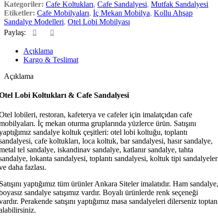
Kategoriler:
Cafe Koltukları
,
Cafe Sandalyesi
,
Mutfak Sandalyesi
Etiketler:
Cafe Mobilyaları
,
İç Mekan Mobilya
,
Kollu Ahşap
Sandalye Modelleri
,
Otel Lobi Mobilyası
Paylaş:
Açıklama
Kargo & Teslimat
Açıklama
Otel Lobi Koltukları & Cafe Sandalyesi
Otel lobileri, restoran, kafeterya ve cafeler için imalatçıdan cafe
mobilyaları. İç mekan oturma gruplarında yüzlerce ürün. Satışını
yaptığımız sandalye koltuk çeşitleri: otel lobi koltuğu, toplantı
sandalyesi, cafe koltukları, loca koltuk, bar sandalyesi, hasır sandalye,
metal tel sandalye, iskandinav sandalye, katlanır sandalye, tahta
sandalye, lokanta sandalyesi, toplantı sandalyesi, koltuk tipi sandalyeler
ve daha fazlası.
Satışını yaptığımız tüm ürünler Ankara Siteler imalatıdır. Ham sandalye
boyasız sandalye satışımız vardır. Boyalı ürünlerde renk seçeneği
vardır. Perakende satışını yaptığımız masa sandalyeleri dilerseniz toptan
alabilirsiniz.