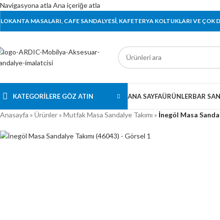
Navigasyona atla
Ana içeriğe atla
LOKANTA MASALARI, CAFE SANDALYESİ, KAFETERYA KOLTUKLARI VE ÇOK DA
KATEGORILERE GÖZ ATIN
ANA SAYFA
ÜRÜNLER
BAR SAN
Anasayfa
»
Ürünler
»
Mutfak Masa Sandalye Takımı
»
İnegöl Masa Sandal