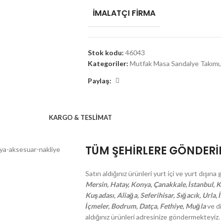
İMALATÇI FIRMA
Stok kodu:
46043
Kategoriler:
Mutfak Masa Sandalye Takımı
,
Paylaş:
KARGO & TESLIMAT
TÜM ŞEHİRLERE GÖNDER
Satın aldığınız ürünleri yurt içi ve yurt dışı
Mersin, Hatay, Konya, Çanakkale, İstanbul, Ko
Kuşadası, Aliağa, Seferihisar, Sığacık, Urla,
İçmeler, Bodrum, Datça, Fethiye, Muğla
ve di
aldığınız ürünleri adresinize göndermekteyiz.