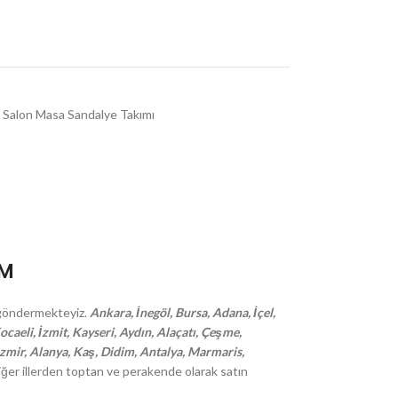
Salon Masa Sandalye Takımı
İM
na göndermekteyiz.
Ankara, İnegöl, Bursa, Adana, İçel,
caeli, İzmit, Kayseri, Aydın, Alaçatı, Çeşme,
 İzmir, Alanya, Kaş, Didim, Antalya, Marmaris,
ğer illerden toptan ve perakende olarak satın