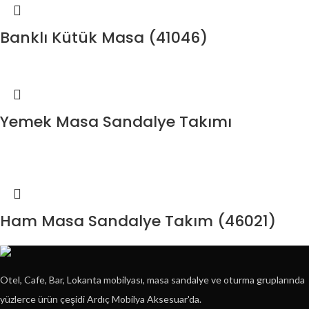
Banklı Kütük Masa (41046)
Yemek Masa Sandalye Takımı
Ham Masa Sandalye Takım (46021)
Otel, Cafe, Bar, Lokanta mobilyası, masa sandalye ve oturma gruplarında
yüzlerce ürün çeşidi Ardıç Mobilya Aksesuar'da.