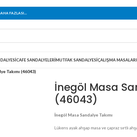
HA FAZLASI...
DALYESI
CAFE SANDALYELERI
MUTFAK SANDALYESI
ÇALIŞMA MASALARI
ye Takımı (46043)
İnegöl Masa Sa
(46043)
İnegöl Masa Sandalye Takımı
Lükens ayak ahşap masa ve çapraz sırtlı ahşap