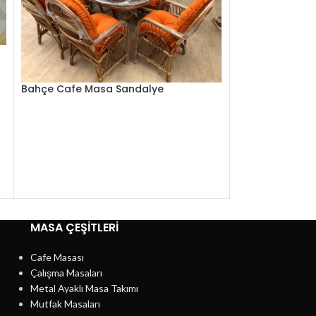
Bahçe Cafe Masa Sandalye
Kütük Masa Tel
MASA ÇEŞİTLERİ
Cafe Masası
Çalışma Masaları
Metal Ayaklı Masa Takımı
Mutfak Masaları