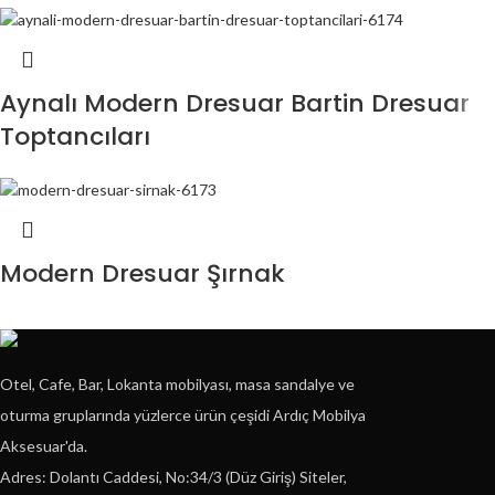
Aynalı Modern Dresuar Bartin Dresuar
Toptancıları
Modern Dresuar Şırnak
Otel, Cafe, Bar, Lokanta mobilyası, masa sandalye ve
oturma gruplarında yüzlerce ürün çeşidi Ardıç Mobilya
Aksesuar'da.
Adres: Dolantı Caddesi, No:34/3 (Düz Giriş) Siteler,