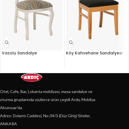
Vazolu Sandalye
Köy Kahvehane Sandalyesi
Otel, Cafe, Bar, Lokanta mobilyası, masa sandalye ve
oturma gruplarında yüzlerce ürün çeşidi Ardıç Mobilya
Aksesuar'da.
Adres: Dolantı Caddesi, No:34/3 (Düz Giriş) Siteler,
ANKARA