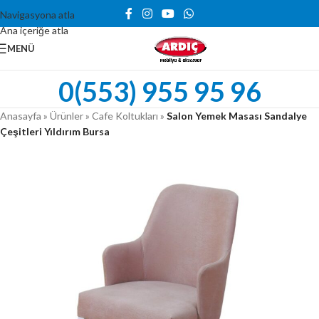
Navigasyona atla
Ana içeriğe atla
MENÜ
0(553) 955 95 96
Anasayfa
»
Ürünler
»
Cafe Koltukları
»
Salon Yemek Masası Sandalye
Çeşitleri Yıldırım Bursa