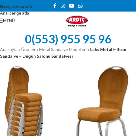
Navigasyona atla
Ana içeriğe atla
MENÜ
0(553) 955 95 96
Anasayfa
»
Ürünler
»
Metal Sandalye Modelleri
»
Lüks Metal Hilton
Sandalye – Düğün Salonu Sandalyesi